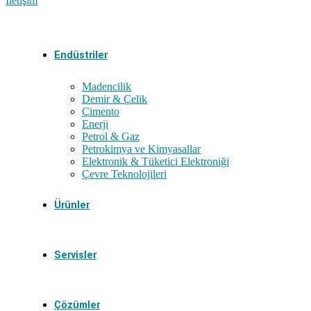
İletişim
Endüstriler
Madencilik
Demir & Çelik
Çimento
Enerji
Petrol & Gaz
Petrokimya ve Kimyasallar
Elektronik & Tüketici Elektroniği
Çevre Teknolojileri
Ürünler
Servisler
Çözümler