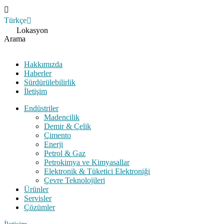
Türkçe
English
Lokasyon
Arama
Hakkımızda
Haberler
Sürdürülebilirlik
İletişim
Endüstriler
Madencilik
Demir & Çelik
Çimento
Enerji
Petrol & Gaz
Petrokimya ve Kimyasallar
Elektronik & Tüketici Elektroniği
Çevre Teknolojileri
Ürünler
Servisler
Çözümler