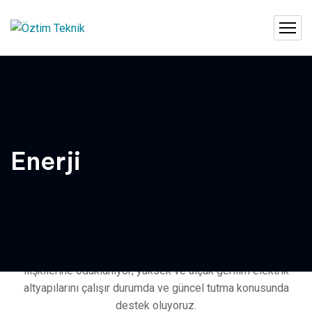
Enerji
Öztim olarak sermaye projelerinden tesis bakımına kadar
İran’ın her yerindeki elektrik altyapısı ihtiyaçlarını
karşılayacak deneyime ve yeteneklere sahibiz.
Enerji endüstrisi için elektrik konstrüksiyonu ve bakımı
alanında uzman olan yapımızla sermaye projelerinden
bakıma, sürekli olarak güvenliğe, kaliteye ve yakın müşteri
ilişkilerine odaklanıyor; yüksek ve alçak gerilim elektrik
altyapılarını çalışır durumda ve güncel tutma konusunda
destek oluyoruz.