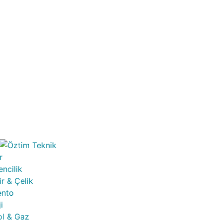
r
ncilik
r & Çelik
ento
i
ol & Gaz