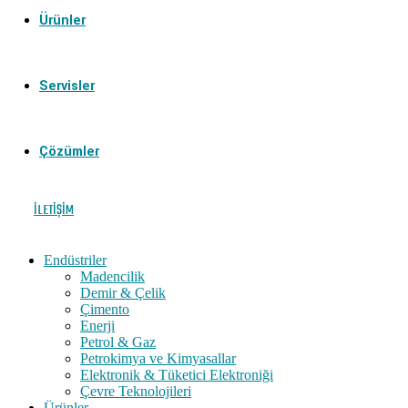
Ürünler
Servisler
Çözümler
İLETIŞIM
Endüstriler
Madencilik
Demir & Çelik
Çimento
Enerji
Petrol & Gaz
Petrokimya ve Kimyasallar
Elektronik & Tüketici Elektroniği
Çevre Teknolojileri
Ürünler