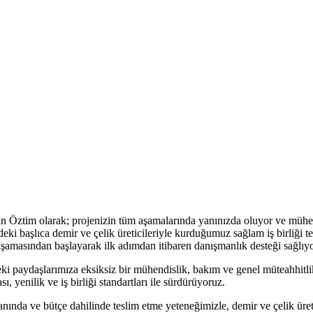
ndan Öztim olarak; projenizin tüm aşamalarında yanınızda oluyor ve mühe
deki başlıca demir ve çelik üreticileriyle kurduğumuz sağlam iş birliği 
aşamasından başlayarak ilk adımdan itibaren danışmanlık desteği sağlıy
 paydaşlarımıza eksiksiz bir mühendislik, bakım ve genel müteahhitlik 
ı, yenilik ve iş birliği standartları ile sürdürüyoruz.
nında ve bütçe dahilinde teslim etme yeteneğimizle, demir ve çelik üret