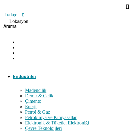
Türkçe
English
Lokasyon
Arama
Endüstriler
Madencilik
Demir & Çelik
Çimento
Enerji
Petrol & Gaz
Petrokimya ve Kimyasallar
Elektronik & Tüketici Elektroniği
Çevre Teknolojileri