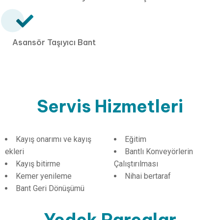
Asansör Taşıyıcı Bant
Servis
Hizmetleri
Kayış onarımı ve kayış
Eğitim
ekleri
Bantlı Konveyörlerin
Kayış bitirme
Çalıştırılması
Kemer yenileme
Nihai bertaraf
Bant Geri Dönüşümü
Yedek
Parçalar