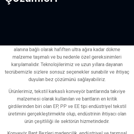
Öztim Teknik, kapsamlı taşıyıcı bant bezleri söz konusu
olduğunda küresel bir satıcıdır. Konveyör bantları, uygulama
alanına bağlı olarak hafiften ultra ağıra kadar dökme
malzeme taşımalı ve bu nedenle özel gereksinimleri
karşılamalıdır. Teknolojilerimiz ve uzun yıllara dayanan
tecrübemizle sizlere sonsuz seçenekler sunabilir ve ihtiyaç
duyulan bez çözümünü sağlayabiliriz.
Ürünlerimiz, tekstil karkaslı konveyör bantlarında takviye
malzemesi olarak kullanılan ve bantların en kritik
girdilerinden biri olan EP, PP ve EE tipi endüstriyel tekstil
üretimini gerçekleştirmekte olup, endüstrinin ihtiyacı olan
ürün çeşitliliği ile sektörün hizmetindedir.
Konveyör Bant Bezleri madencilik, endüstriyel ve tarımsal