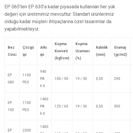
EP 065’ten EP 630’a kadar piyasada kullanılan her yük
değeri için üretimimiz mevcuttur. Standart ürünlerimiz
olduğu kadar müşteri ihtiyaçlarına özel tasarımlar da
yapabilmekteyiz.
Kopma
Kopma
Be
z
Ç
ö
zgü
Atkı
Kalınlık
G
ramaj
Kuvveti
Uzaması
C
insi
ipi
ipi
(mm)
(gr/m2)
(kgf/cm)
(%)
940
EP
1100
PA
100 / 50
19 / 30
0,50
290
080
PES
6.6
1400
EP
1100
PA
125 / 65
19 / 30
0,55
350
100
PES
6.6
1400
EP
2200