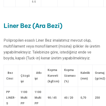
6.6
Liner
Bez
(Ara
Bezi)
Polipropilen esaslı Liner Bez imalatımız mevcut olup,
multifilament veya monofilament (misina) iplikler ile üretim
yapabilmekteyiz. Talebinize göre, istediğiniz ende ve
boyda, kapalı (Tuck-in) kenar üretim yapabilmekteyiz.
Kopma
Kopma
B
e
z
A
tkı
Kalınlık
Gramaj
Ç
ö
zgü
Kuvveti
Uzaması
C
insi
ipi
(mm)
(gr/m2)
ipi
(kgf/cm)
(%)
P
P
110
0
110
0
LI
N
ER-
M
u
lti
M
u
lti
9
0
/
4
5
4
0
/
2
0
0,7
0
25
0
S
P
P
P
P