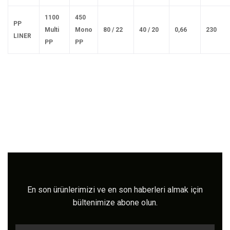
110
0
45
0
P
P
M
u
lti
M
ono
8
0
/
2
2
4
0
/
2
0
0,6
6
23
0
LI
N
ER
P
P
P
P
En son ürünlerimizi ve en son haberleri almak için
bültenimize abone olun.