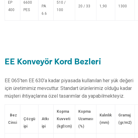
EP
6600
510 /
PA
20 / 33
1,90
1300
400
PES
100
6.6
EE
Konveyör
Kord
Bezleri
EE 065’ten EE 630’a kadar piyasada kullanılan her yük değeri
için üretimimiz mevcuttur. Standart ürünlerimiz olduğu kadar
müşteri ihtiyaçlarına özel tasarımlar da yapabilmekteyiz.
Kopma
Kopma
Be
z
Kalınlık
G
ramaj
Ç
ö
zgü
Atkı
Kuvveti
Uzaması
C
insi
(mm)
(gr/m2)
ipi
ipi
(kgf/cm)
(%)