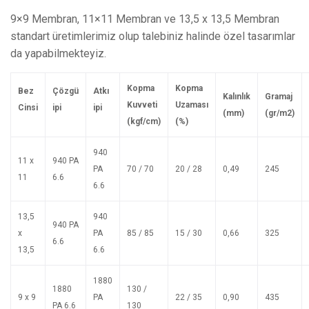
9×9 Membran, 11×11 Membran ve 13,5 x 13,5 Membran
standart üretimlerimiz olup talebiniz halinde özel tasarımlar
da yapabilmekteyiz.
Kopma
Kopma
Be
z
Ç
ö
zgü
A
tk
ı
Ka
lı
n
lı
k
G
ramaj
Kuvvet
i
Uzamas
ı
C
i
n
s
i
i
p
i
i
p
i
(mm)
(gr/m2)
(kgf/cm)
(%)
940
11 x
940 PA
PA
70 / 70
20 / 28
0,49
245
11
6.6
6.6
13,5
940
940 PA
x
PA
85 / 85
15 / 30
0,66
325
6.6
13,5
6.6
1880
1880
130 /
9 x 9
PA
22 / 35
0,90
435
PA 6.6
130