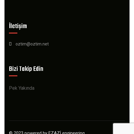
İletişim
oztim@oztim.net
Bizi Takip Edin
Pek Yakında
© 2023 powered by EZAZİ engineering