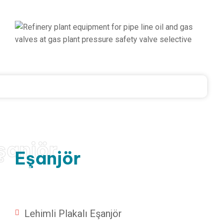
şanjör
Eşanjör
Lehimli Plakalı Eşanjör